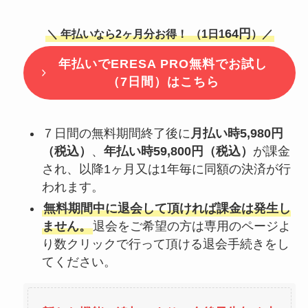
64円
＼ 年払いなら2ヶ月分お得！ （1日1
）／
年払いで
ERESA PRO無料でお試し
（7日間）はこちら
７日間の無料期間終了後に
月払い時5,980円
（税込）
、
年払い時59,800円（税込）
が課金
され、以降1ヶ月又は1年毎に同額の決済が行
われます。
無料期間中に退会して頂ければ課金は発生し
ません。
退会をご希望の方は専用のページよ
り数クリックで行って頂ける退会手続きをし
てください。